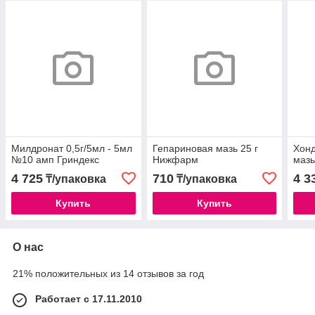
Милдронат 0,5г/5мл - 5мл
Гепариновая мазь 25 г
Хонд
№10 амп Гриндекс
Нижфарм
маз
4 725
710
4 3
₸/упаковка
₸/упаковка
Купить
Купить
О нас
21% положительных из 14 отзывов за год
Работает с 17.11.2010