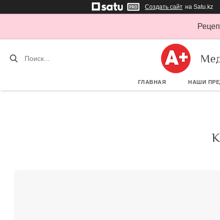
Создать сайт
на Satu.kz
Рецеп
Мед
ГЛАВНАЯ
НАШИ ПР
К