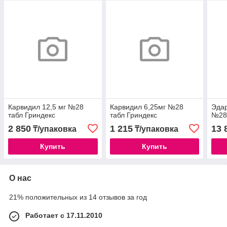
Карвидил 12,5 мг №28
Карвидил 6,25мг №28
Эда
табл Гриндекс
табл Гриндекс
№28
2 850
1 215
13 
₸/упаковка
₸/упаковка
Купить
Купить
О нас
21% положительных из 14 отзывов за год
Работает с 17.11.2010