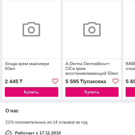
Хонда крем максимум
A-Derma Dermalibour+
BAB
50мл
CiCa крем
отш
восстанавливающий 50мл
2 445
5 595
5 6
₸
₸/упаковка
Купить
Купить
О нас
21% положительных из 14 отзывов за год
Работает с 17.11.2010