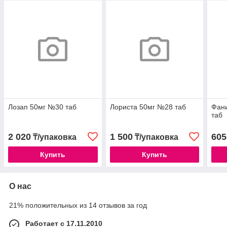
Лозап 50мг №30 таб
Лориста 50мг №28 таб
Фан
таб
2 020
1 500
605
₸/упаковка
₸/упаковка
Купить
Купить
О нас
21% положительных из 14 отзывов за год
Работает с 17.11.2010