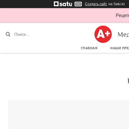
Создать сайт
на Satu.kz
Рецеп
Мед
ГЛАВНАЯ
НАШИ ПР