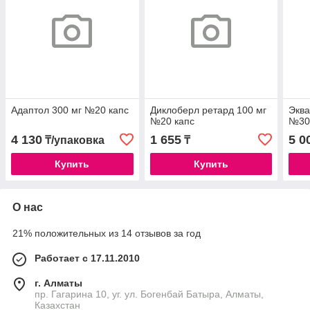
Адаптол 300 мг №20 капс
Диклоберл ретард 100 мг
Эква
№20 капс
№30
4 130
1 655
5 0
₸/упаковка
₸
Купить
Купить
О нас
21% положительных из 14 отзывов за год
Работает с 17.11.2010
г. Алматы
пр. Гагарина 10, уг. ул. Богенбай Батыра, Алматы,
Казахстан