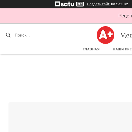
Создать сайт
на Satu.kz
Рецеп
Мед
ГЛАВНАЯ
НАШИ ПР