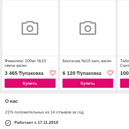
Фемилекс 100мг №10
Биоселак №10 капс вагин
Табл
свечи вагин
Сан
3 465
6 120
100
₸/упаковка
₸/упаковка
Купить
Купить
О нас
21% положительных из 14 отзывов за год
Работает с 17.11.2010