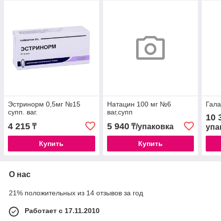
Эстринорм 0,5мг №15
Натацин 100 мг №6
Гала
супп. ваг.
ваг,супп
10 
4 215
5 940
₸
₸/упаковка
упа
Купить
Купить
О нас
21% положительных из 14 отзывов за год
Работает с 17.11.2010