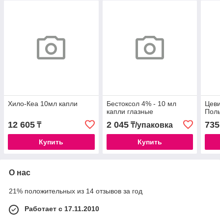
Хило-Кеа 10мл капли
Бестоксол 4% - 10 мл
Цеви
капли глазные
Пол
12 605
2 045
735
₸
₸/упаковка
Купить
Купить
О нас
21% положительных из 14 отзывов за год
Работает с 17.11.2010