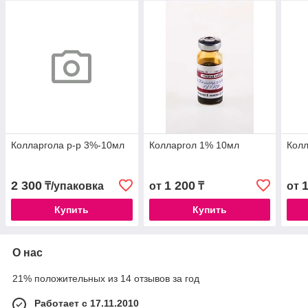
Колларгола р-р 3%-10мл
Колларгол 1% 10мл
Кол
2 300
1 200
₸/упаковка
от
₸
от
Купить
Купить
О нас
21% положительных из 14 отзывов за год
Работает с 17.11.2010