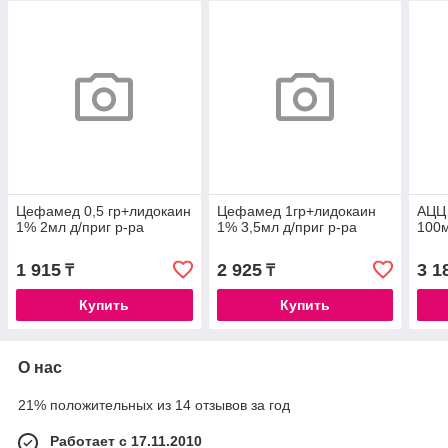
Цефамед 0,5 гр+лидокаин
Цефамед 1гр+лидокаин
АЦЦ
1% 2мл д/приг р-ра
1% 3,5мл д/приг р-ра
100м
1 915
2 925
3 1
₸
₸
Купить
Купить
О нас
21% положительных из 14 отзывов за год
Работает с 17.11.2010