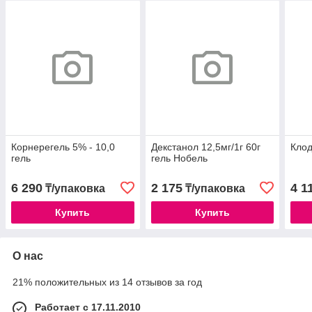
Корнерегель 5% - 10,0
Декстанол 12,5мг/1г 60г
Клод
гель
гель Нобель
6 290
2 175
4 1
₸/упаковка
₸/упаковка
Купить
Купить
О нас
21% положительных из 14 отзывов за год
Работает с 17.11.2010