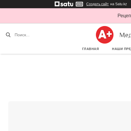
Создать сайт
на Satu.kz
Рецеп
Мед
ГЛАВНАЯ
НАШИ ПР