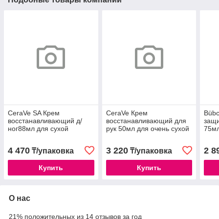
CeraVe SA Крем
CeraVe Крем
Büb
восстанавливающий д/
восстанавливающий для
защи
ног88мл для сухой
рук 50мл для очень сухой
75м
кожи
4 470
3 220
2 8
₸/упаковка
₸/упаковка
Купить
Купить
О нас
21% положительных из 14 отзывов за год