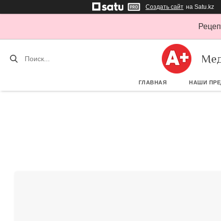
Создать сайт
на Satu.kz
Рецеп
Мед
ГЛАВНАЯ
НАШИ ПР