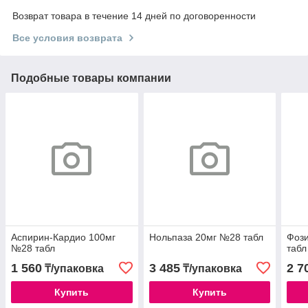
Возврат товара в течение 14 дней по договоренности
Все условия возврата
Подобные товары компании
Аспирин-Кардио 100мг
Нольпаза 20мг №28 табл
Фоз
№28 табл
табл
1 560
3 485
2 7
₸/упаковка
₸/упаковка
Купить
Купить