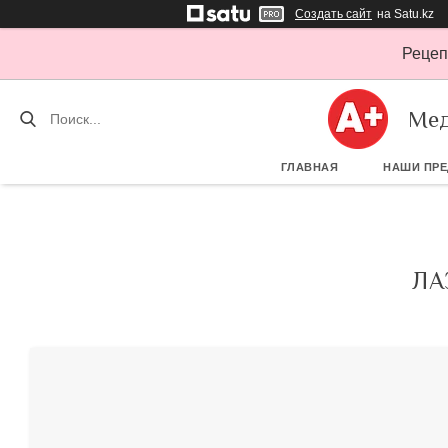
Создать сайт
на Satu.kz
Рецеп
Мед
ГЛАВНАЯ
НАШИ ПР
ЛА