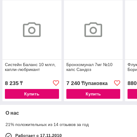
Систейн Баланс 10 млгл,
Бронхомунал 7мг №10
Флук
капли-любрикант
капс Сандоз
Бор
8 235
7 240
880
₸
₸/упаковка
Купить
Купить
О нас
21% положительных из 14 отзывов за год
Работает с 17.11.2010