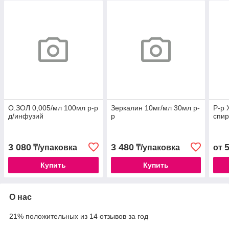
О.ЗОЛ 0,005/мл 100мл р-р
Зеркалин 10мг/мл 30мл р-
Р-р 
д/инфузий
р
спир
3 080
3 480
₸/упаковка
₸/упаковка
от
Купить
Купить
О нас
21% положительных из 14 отзывов за год