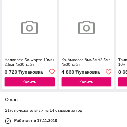
Нолипрел Би-Форте 10мг+
Ко-Амлесса 8мг/5мг/2,5мг
Три
2,5мг №30 табл
№30 табл
10мг
6 720
4 860
8 6
₸/упаковка
₸/упаковка
Купить
Купить
О нас
21% положительных из 14 отзывов за год
Работает с 17.11.2010