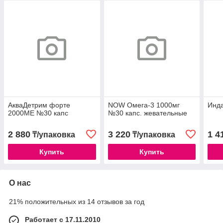
АкваДетрим форте
NOW Омега-3 1000мг
Инда
2000МЕ №30 капс
№30 капс. жевательные
2 880
3 220
1 4
₸/упаковка
₸/упаковка
Купить
Купить
О нас
21% положительных из 14 отзывов за год
Работает с 17.11.2010