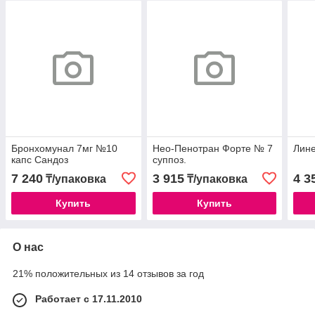
Бронхомунал 7мг №10
Нео-Пенотран Форте № 7
Лине
капс Сандоз
суппоз.
7 240
3 915
4 3
₸/упаковка
₸/упаковка
Купить
Купить
О нас
21% положительных из 14 отзывов за год
Работает с 17.11.2010