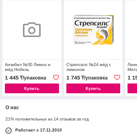
Анзибел №30 Лимон и
Стрепсилс №24 мёд с
Линк
мёд Нобель
лимоном
Мят
1 445
1 745
1 1
₸/упаковка
₸/упаковка
Купить
Купить
О нас
21% положительных из 14 отзывов за год
Работает с 17.11.2010