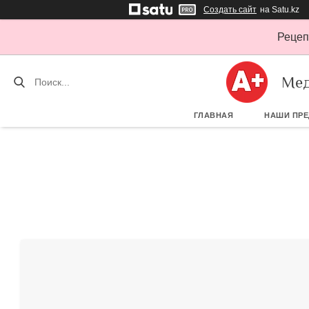
Создать сайт
на Satu.kz
Рецеп
Мед
ГЛАВНАЯ
НАШИ ПР