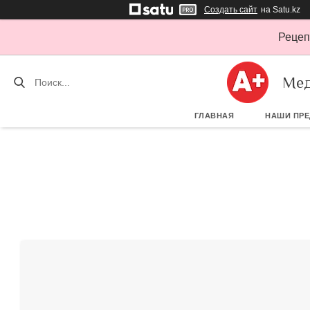
Создать сайт
на Satu.kz
Рецеп
Мед
ГЛАВНАЯ
НАШИ ПР