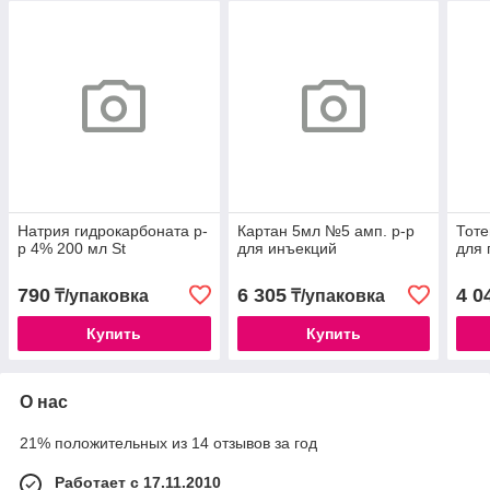
Натрия гидрокарбоната р-
Картан 5мл №5 амп. р-р
Тоте
р 4% 200 мл St
для инъекций
для 
790
6 305
4 0
₸/упаковка
₸/упаковка
Купить
Купить
О нас
21% положительных из 14 отзывов за год
Работает с 17.11.2010