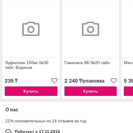
Эуфиллин 150мг №30
Гамалате В6 №20 табл
Маг
табл. Борисов
235
2 240
5 3
₸
₸/упаковка
Купить
Купить
О нас
21% положительных из 14 отзывов за год
Работает с 17.11.2010