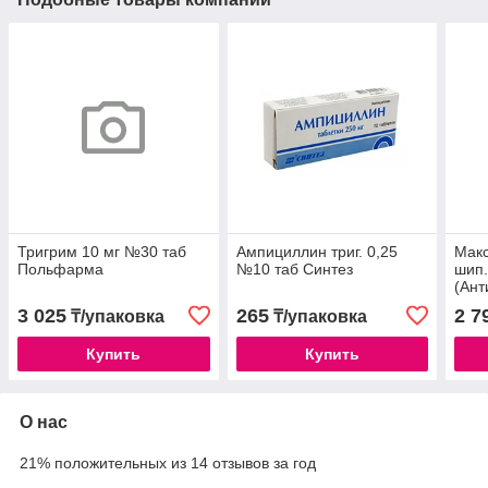
Тригрим 10 мг №30 таб
Ампициллин триг. 0,25
Макс
Польфарма
№10 таб Синтез
шип.
(Ант
3 025
265
2 7
₸/упаковка
₸/упаковка
Купить
Купить
О нас
21% положительных из 14 отзывов за год