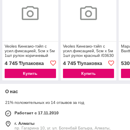
Veoles Кинезио-тэйп с
Veoles Кинезио-тэйп с
Марл
усил.фиксацией, 5см х 5м
усил.фиксацией, 5см х 5м
Baxt
1шт рулон коричневый
1шт рулон красный /03630
/03593
4 745
4 745
530
₸/упаковка
₸/упаковка
Купить
Купить
О нас
21% положительных из 14 отзывов за год
Работает с 17.11.2010
г. Алматы
пр. Гагарина 10, уг. ул. Богенбай Батыра, Алматы,