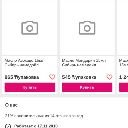
Масло Авокадо 15мл
Масло Мандарин 15мл
Масл
Сибирь намедойл
Сибирь намедойл
15м
865
545
1 2
₸/упаковка
₸/упаковка
Купить
Купить
О нас
21% положительных из 14 отзывов за год
Работает с 17.11.2010