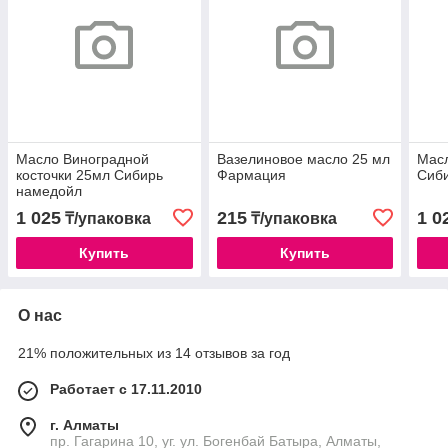
Масло Виноградной
Вазелиновое масло 25 мл
Масл
косточки 25мл Сибирь
Фармация
Сиб
намедойл
1 025
215
1 0
₸/упаковка
₸/упаковка
Купить
Купить
О нас
21% положительных из 14 отзывов за год
Работает с 17.11.2010
г. Алматы
пр. Гагарина 10, уг. ул. Богенбай Батыра, Алматы,