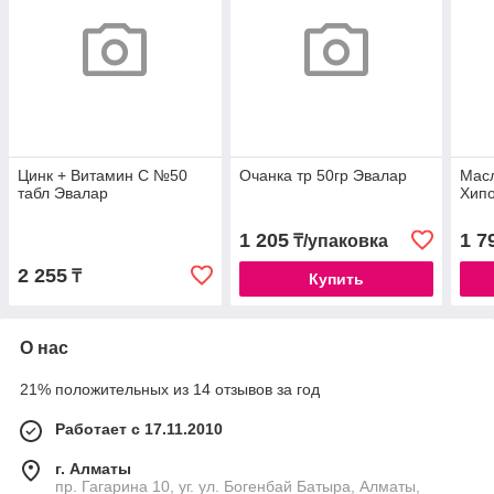
Цинк + Витамин С №50
Очанка тр 50гр Эвалар
Масл
табл Эвалар
Хип
1 205
1 7
₸/упаковка
2 255
₸
Купить
О нас
21% положительных из 14 отзывов за год
Работает с 17.11.2010
г. Алматы
пр. Гагарина 10, уг. ул. Богенбай Батыра, Алматы,