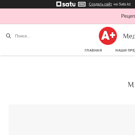
Создать сайт
на Satu.kz
Рецеп
Мед
ГЛАВНАЯ
НАШИ ПР
М