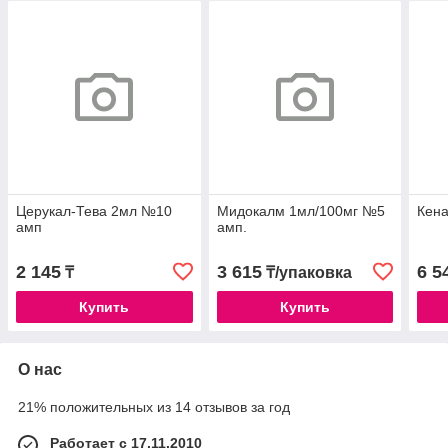
Церукал-Тева 2мл №10
Мидокалм 1мл/100мг №5
Кена
амп
амп.
2 145
3 615
6 5
₸
₸/упаковка
Купить
Купить
О нас
21% положительных из 14 отзывов за год
Работает с 17.11.2010