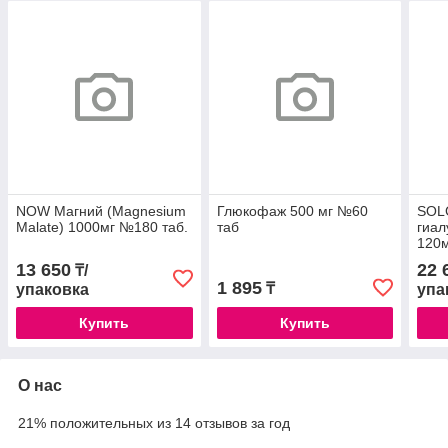
NOW Магний (Magnesium
Глюкофаж 500 мг №60
SOL
Malate) 1000мг №180 таб.
таб
гиал
120м
13 650
22 
₸/
1 895
₸
упаковка
упа
Купить
Купить
О нас
21% положительных из 14 отзывов за год