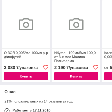
О.ЗОЛ 0,005/мл 100мл р-р
Ибуфен 100мг/5мл 100,0
Кали
д/инфузий
от 3-х мес Малина
0,0
Польфарма
3 080
2 190
₸/упаковка
₸/упаковка
от
Купить
Купить
О нас
21% положительных из 14 отзывов за год
Работает с 17.11.2010