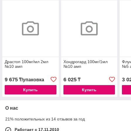
Драстоп 100мг/мл 2мл
Хондрогард 100мг/1мл
Флу
№10 амп
№10 амп
№5 
9 675
6 025
3 0
₸/упаковка
₸
Купить
Купить
О нас
21% положительных из 14 отзывов за год
Работает с 17.11.2010