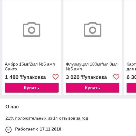
Амбро 15мг/2мл №5 амп
Флуимуцил 100мг/мл 3мл
Карт
Санто
№5 амп
для 
1 480
3 020
6 3
₸/упаковка
₸/упаковка
Купить
Купить
О нас
21% положительных из 14 отзывов за год
Работает с 17.11.2010