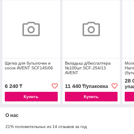
Щетка для бутылочек и
Вкладыш д/бюсгалтера
Моло
сосок AVENT SCF145/06
№100шт SCF-254/13
Harm
AVENT
(бут
паке
28 
впит
6 240
11 440
₸
₸/упаковка
упа
Купить
Купить
О нас
21% положительных из 14 отзывов за год