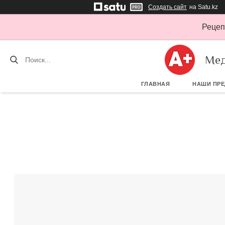
Создать сайт
на Satu.kz
Рецеп
Мед
ГЛАВНАЯ
НАШИ ПР