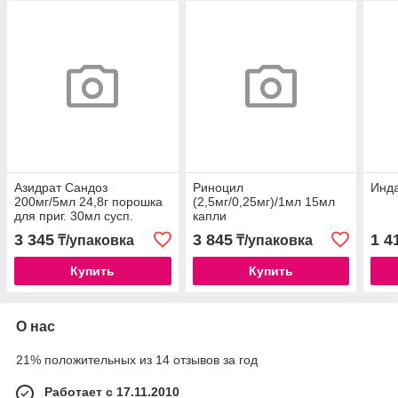
Азидрат Сандоз
Риноцил
Инда
200мг/5мл 24,8г порошка
(2,5мг/0,25мг)/1мл 15мл
для приг. 30мл сусп.
капли
Сандоз
3 345
3 845
1 4
₸/упаковка
₸/упаковка
Купить
Купить
О нас
21% положительных из 14 отзывов за год
Работает с 17.11.2010