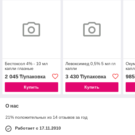
Бестоксол 4% - 10 мл
Левоксимед 0,5% 5 мл гл
Окум
капли глазные
капли
капл
2 045
3 430
985
₸/упаковка
₸/упаковка
Купить
Купить
О нас
21% положительных из 14 отзывов за год
Работает с 17.11.2010