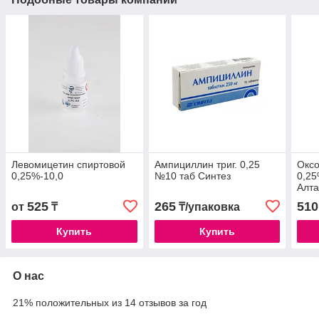
Левомицетин спиртовой
Ампициллин триг. 0,25
Оксо
0,25%-10,0
№10 таб Синтез
0,25
Алт
525
265
510
от
₸
₸/упаковка
Купить
Купить
О нас
21% положительных из 14 отзывов за год