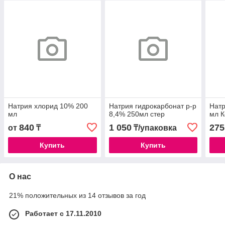
Натрия хлорид 10% 200
Натрия гидрокарбонат р-р
Натр
мл
8,4% 250мл стер
мл К
840
1 050
275
от
₸
₸/упаковка
Купить
Купить
О нас
21% положительных из 14 отзывов за год
Работает с 17.11.2010