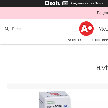
Создать сайт
на Satu.kz
Рецеп
Мед
ГЛАВНАЯ
НАШИ ПР
НАФ