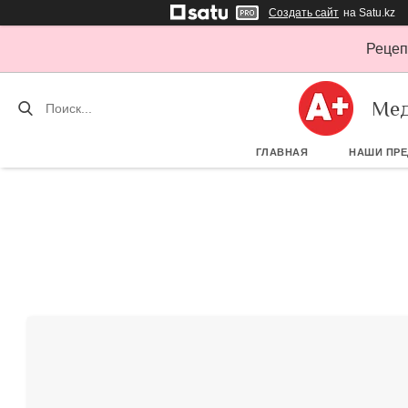
Создать сайт
на Satu.kz
Рецеп
Мед
ГЛАВНАЯ
НАШИ ПР