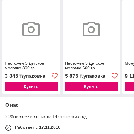
Нестожен 3 Детское
Нестожен 3 Детское
Мону
молочко 300 гр
молочко 600 гр
3 845
5 875
9 1
₸/упаковка
₸/упаковка
Купить
Купить
О нас
21% положительных из 14 отзывов за год
Работает с 17.11.2010