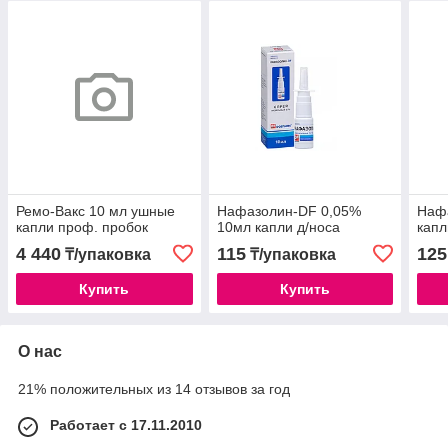
Ремо-Вакс 10 мл ушные
Нафазолин-DF 0,05%
Наф
капли проф. пробок
10мл капли д/носа
капл
4 440
115
125
₸/упаковка
₸/упаковка
Купить
Купить
О нас
21% положительных из 14 отзывов за год
Работает с 17.11.2010